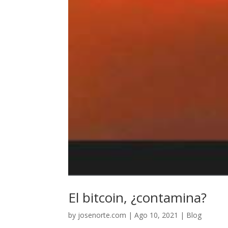
El bitcoin, ¿contamina?
by
josenorte.com
|
Ago 10, 2021
|
Blog