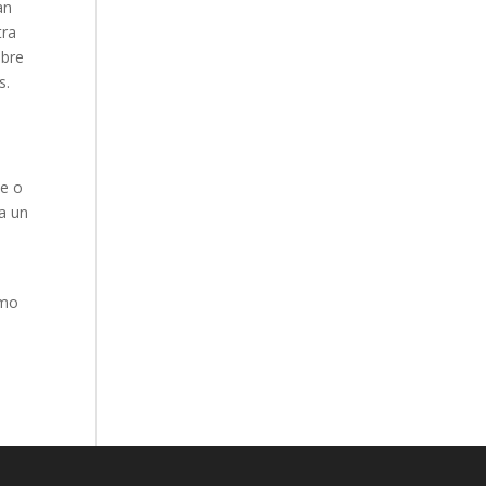
an
tra
obre
s.
se o
a un
ómo