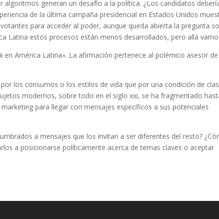
 algoritmos generan un desafío a la política. ¿Los candidatos deberí
xperiencia de la última campaña presidencial en Estados Unidos mues
os votantes para acceder al poder, aunque queda abierta la pregunta s
ica Latina estos procesos están menos desarrollados, pero allá vamo
% en América Latina».
La afirmación pertenece al polémico asesor de
r los consumos o los estilos de vida que por una condición de cla
 sujetos modernos, sobre todo en el siglo
xxi
, se ha fragmentado hast
el marketing para llegar con mensajes específicos a sus potenciales
mbrados a mensajes que los invitan a ser diferentes del resto? ¿C
los a posicionarse políticamente acerca de temas claves o aceptar